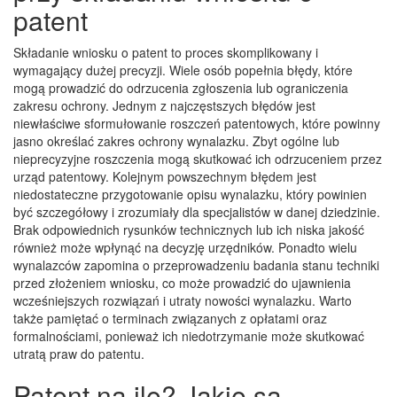
patent
Składanie wniosku o patent to proces skomplikowany i
wymagający dużej precyzji. Wiele osób popełnia błędy, które
mogą prowadzić do odrzucenia zgłoszenia lub ograniczenia
zakresu ochrony. Jednym z najczęstszych błędów jest
niewłaściwe sformułowanie roszczeń patentowych, które powinny
jasno określać zakres ochrony wynalazku. Zbyt ogólne lub
nieprecyzyjne roszczenia mogą skutkować ich odrzuceniem przez
urząd patentowy. Kolejnym powszechnym błędem jest
niedostateczne przygotowanie opisu wynalazku, który powinien
być szczegółowy i zrozumiały dla specjalistów w danej dziedzinie.
Brak odpowiednich rysunków technicznych lub ich niska jakość
również może wpłynąć na decyzję urzędników. Ponadto wielu
wynalazców zapomina o przeprowadzeniu badania stanu techniki
przed złożeniem wniosku, co może prowadzić do ujawnienia
wcześniejszych rozwiązań i utraty nowości wynalazku. Warto
także pamiętać o terminach związanych z opłatami oraz
formalnościami, ponieważ ich niedotrzymanie może skutkować
utratą praw do patentu.
Patent na ile? Jakie są