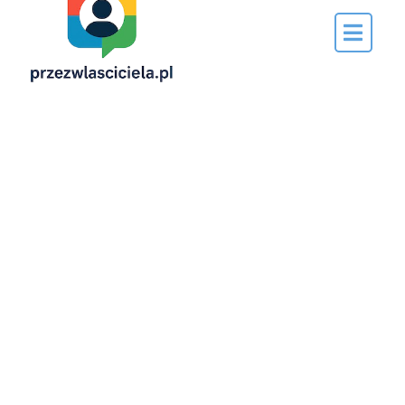
Napisane
przez…