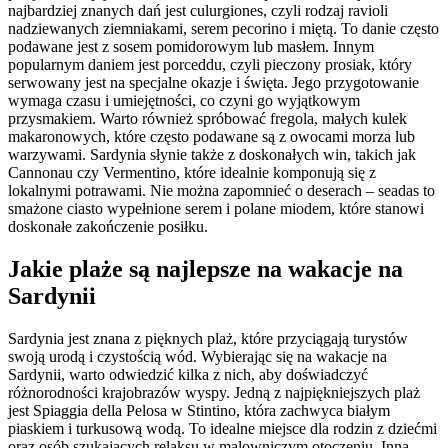
najbardziej znanych dań jest culurgiones, czyli rodzaj ravioli
nadziewanych ziemniakami, serem pecorino i miętą. To danie często
podawane jest z sosem pomidorowym lub masłem. Innym
popularnym daniem jest porceddu, czyli pieczony prosiak, który
serwowany jest na specjalne okazje i święta. Jego przygotowanie
wymaga czasu i umiejętności, co czyni go wyjątkowym
przysmakiem. Warto również spróbować fregola, małych kulek
makaronowych, które często podawane są z owocami morza lub
warzywami. Sardynia słynie także z doskonałych win, takich jak
Cannonau czy Vermentino, które idealnie komponują się z
lokalnymi potrawami. Nie można zapomnieć o deserach – seadas to
smażone ciasto wypełnione serem i polane miodem, które stanowi
doskonałe zakończenie posiłku.
Jakie plaże są najlepsze na wakacje na
Sardynii
Sardynia jest znana z pięknych plaż, które przyciągają turystów
swoją urodą i czystością wód. Wybierając się na wakacje na
Sardynii, warto odwiedzić kilka z nich, aby doświadczyć
różnorodności krajobrazów wyspy. Jedną z najpiękniejszych plaż
jest Spiaggia della Pelosa w Stintino, która zachwyca białym
piaskiem i turkusową wodą. To idealne miejsce dla rodzin z dziećmi
oraz osób szukających relaksu w malowniczym otoczeniu. Inną