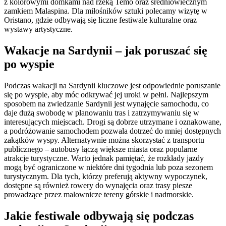
z kolorowymi domkami nad rzeką Temo oraz średniowiecznym
zamkiem Malaspina. Dla miłośników sztuki polecamy wizytę w
Oristano, gdzie odbywają się liczne festiwale kulturalne oraz
wystawy artystyczne.
Wakacje na Sardynii – jak poruszać się
po wyspie
Podczas wakacji na Sardynii kluczowe jest odpowiednie poruszanie
się po wyspie, aby móc odkrywać jej uroki w pełni. Najlepszym
sposobem na zwiedzanie Sardynii jest wynajęcie samochodu, co
daje dużą swobodę w planowaniu tras i zatrzymywaniu się w
interesujących miejscach. Drogi są dobrze utrzymane i oznakowane,
a podróżowanie samochodem pozwala dotrzeć do mniej dostępnych
zakątków wyspy. Alternatywnie można skorzystać z transportu
publicznego – autobusy łączą większe miasta oraz popularne
atrakcje turystyczne. Warto jednak pamiętać, że rozkłady jazdy
mogą być ograniczone w niektóre dni tygodnia lub poza sezonem
turystycznym. Dla tych, którzy preferują aktywny wypoczynek,
dostępne są również rowery do wynajęcia oraz trasy piesze
prowadzące przez malownicze tereny górskie i nadmorskie.
Jakie festiwale odbywają się podczas