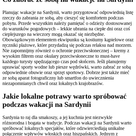
Planując wakacje na Sardynii, warto przygotować odpowiednią listę
rzeczy do zabrania ze sobą, aby cieszyć się komfortem podczas
pobytu. Przede wszystkim należy pamiętać o odzieży dostosowanej
do warunków pogodowych – lekkie ubrania na ciepłe dni oraz coś
cieplejszego na wieczory mogą okazać się niezbędne.
Obowiązkowym elementem ekwipunku są kostiumy kąpielowe oraz
ręczniki plażowe, które przydadzą się podczas relaksu nad morzem.
Nie zapomnijmy również o ochronie przeciwsłonecznej – kremy z
wysokim filtrem oraz okulary przeciwsłoneczne to must-have
każdego turysty spędzającego czas pod słońcem. Jeśli planujemy
uprawiać sporty wodne lub piesze wędrówki, warto zabrać ze sobą
odpowiednie obuwie oraz sprzęt sportowy. Dobrze jest także mieć
ze sobą aparat fotograficzny lub smartfon do uwiecznienia
niezapomnianych chwil oraz lokalnych krajobrazów.
Jakie lokalne potrawy warto spróbować
podczas wakacji na Sardynii
Sardynia to raj dla smakoszy, a jej kuchnia jest niezwykle
różnorodna i bogata w tradycje. Podczas wakacji na Sardynii warto
spróbować lokalnych specjałów, które odzwierciedlają unikalne
połączenie wpływów włoskich oraz hiszpańskich. Jednym z