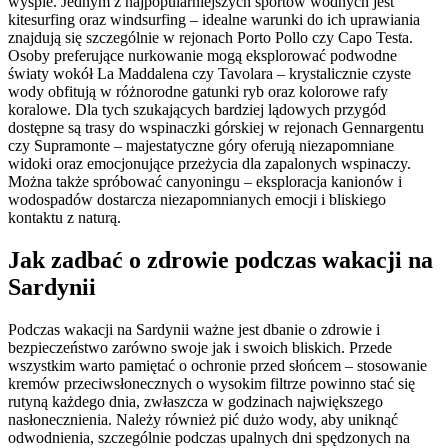
wyspie. Jednym z najpopularniejszych sportów wodnych jest
kitesurfing oraz windsurfing – idealne warunki do ich uprawiania
znajdują się szczególnie w rejonach Porto Pollo czy Capo Testa.
Osoby preferujące nurkowanie mogą eksplorować podwodne
światy wokół La Maddalena czy Tavolara – krystalicznie czyste
wody obfitują w różnorodne gatunki ryb oraz kolorowe rafy
koralowe. Dla tych szukających bardziej lądowych przygód
dostępne są trasy do wspinaczki górskiej w rejonach Gennargentu
czy Supramonte – majestatyczne góry oferują niezapomniane
widoki oraz emocjonujące przeżycia dla zapalonych wspinaczy.
Można także spróbować canyoningu – eksploracja kanionów i
wodospadów dostarcza niezapomnianych emocji i bliskiego
kontaktu z naturą.
Jak zadbać o zdrowie podczas wakacji na
Sardynii
Podczas wakacji na Sardynii ważne jest dbanie o zdrowie i
bezpieczeństwo zarówno swoje jak i swoich bliskich. Przede
wszystkim warto pamiętać o ochronie przed słońcem – stosowanie
kremów przeciwsłonecznych o wysokim filtrze powinno stać się
rutyną każdego dnia, zwłaszcza w godzinach największego
nasłonecznienia. Należy również pić dużo wody, aby uniknąć
odwodnienia, szczególnie podczas upalnych dni spędzonych na