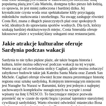
popularną plażą jest Cala Mariolu, dostępna tylko pieszo lub łodzią,
co sprawia, że jest mniej zatłoczona i bardziej dzika. Jej
krystalicznie czysta woda oraz spektakularne klify przyciągają
miłośników nurkowania i snorkelingu. Na uwagę zasługuje również
Costa Rei, znana z długich piaszczystych plaż oraz spokojnych
wód, idealnych do uprawiania sportów wodnych. Dla tych, którzy
szukają bardziej ekskluzywnych miejsc, Costa Smeralda oferuje
luksusowe plaże z wysokiej klasy usługami oraz restauracjami.
Jakie atrakcje kulturalne oferuje
Sardynia podczas wakacji
Sardynia to nie tylko piękne plaże, ale także bogata historia i
kultura, które można odkrywać podczas wakacji na tej wyspie.
Warto zacząć od zwiedzania stolicy Cagliari, gdzie można zobaczyć
zabytkowe budowle takie jak Katedra Santa Maria oraz Zamek San
Michele. Cagliari oferuje również liczne muzea prezentujące historię
regionu oraz sztukę sardyńską. Kolejnym interesującym miejscem
jest Nuraghe Su Nuraxi w Barumini, który jest jednym z najlepiej
zachowanych kompleksów nuragicznych na wyspie i został
wpisany na listę UNESCO. To fascynujące miejsce pozwala
przenieść się w czasie do epoki brązu i poznać tajemnice starożytnej
cywilizacji sardyńskiej. Warto również odwiedzić miasteczko Bosa