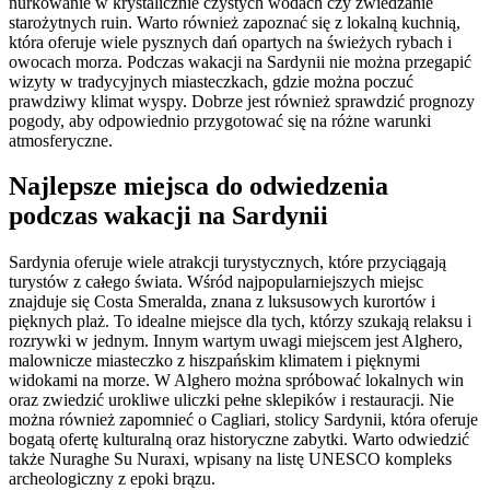
nurkowanie w krystalicznie czystych wodach czy zwiedzanie
starożytnych ruin. Warto również zapoznać się z lokalną kuchnią,
która oferuje wiele pysznych dań opartych na świeżych rybach i
owocach morza. Podczas wakacji na Sardynii nie można przegapić
wizyty w tradycyjnych miasteczkach, gdzie można poczuć
prawdziwy klimat wyspy. Dobrze jest również sprawdzić prognozy
pogody, aby odpowiednio przygotować się na różne warunki
atmosferyczne.
Najlepsze miejsca do odwiedzenia
podczas wakacji na Sardynii
Sardynia oferuje wiele atrakcji turystycznych, które przyciągają
turystów z całego świata. Wśród najpopularniejszych miejsc
znajduje się Costa Smeralda, znana z luksusowych kurortów i
pięknych plaż. To idealne miejsce dla tych, którzy szukają relaksu i
rozrywki w jednym. Innym wartym uwagi miejscem jest Alghero,
malownicze miasteczko z hiszpańskim klimatem i pięknymi
widokami na morze. W Alghero można spróbować lokalnych win
oraz zwiedzić urokliwe uliczki pełne sklepików i restauracji. Nie
można również zapomnieć o Cagliari, stolicy Sardynii, która oferuje
bogatą ofertę kulturalną oraz historyczne zabytki. Warto odwiedzić
także Nuraghe Su Nuraxi, wpisany na listę UNESCO kompleks
archeologiczny z epoki brązu.