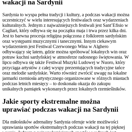
wakacji na Sardynii
Sardynia to wyspa pełna tradycji i kultury, a podczas wakacji można
uczestniczyć w wielu interesujących festiwalach oraz wydarzeniach
kulturalnych. Jednym z najważniejszych festiwali jest Sant’Efisio w
Cagliari, który odbywa się na początku maja i trwa przez kilka dni.
Jest to barwna procesja religijna połączona z folklorem sardyńskim
oraz występami muzycznymi i tanecznymi. Innym ciekawym
wydarzeniem jest Festiwal Czerwonego Wina w Alghero
odbywający się latem, gdzie można spróbować lokalnych win oraz
potraw kuchni sardyńskiej w atmosferze radosnego świętowania. W
lipcu odbywa się także Festiwal Muzyki Ludowej w Nuoro, który
przyciąga artystów z całej wyspy prezentujących tradycyjne tańce
oraz melodie sardyńskie. Warto również zwrócić uwagę na lokalne
jarmarki rzemiosła artystycznego organizowane w różnych miastach
podczas letnich miesięcy – to doskonała okazja do zakupu
unikalnych pamiątek wykonanych przez lokalnych rzemieślników.
Jakie sporty ekstremalne można
uprawiać podczas wakacji na Sardynii
Dla miłośników adrenaliny Sardynia oferuje wiele możliwości
uprawiania sportów ekstremalnych podczas wakacji na tej pięknej