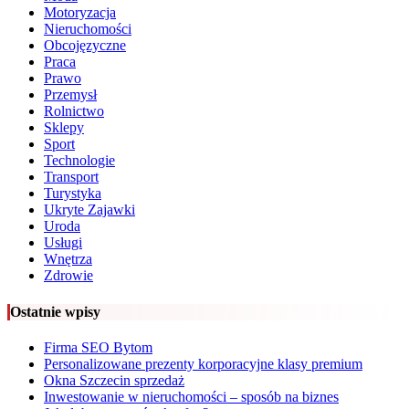
Motoryzacja
Nieruchomości
Obcojęzyczne
Praca
Prawo
Przemysł
Rolnictwo
Sklepy
Sport
Technologie
Transport
Turystyka
Ukryte Zajawki
Uroda
Usługi
Wnętrza
Zdrowie
Ostatnie wpisy
Firma SEO Bytom
Personalizowane prezenty korporacyjne klasy premium
Okna Szczecin sprzedaż
Inwestowanie w nieruchomości – sposób na biznes