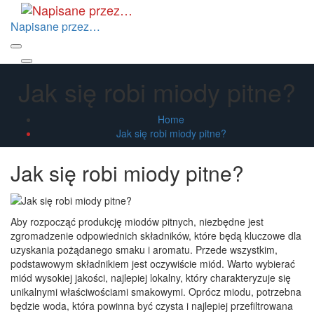
Skip
to
Napisane przez…
the
content
Primary
Menu
Jak się robi miody pitne?
Home
Jak się robi miody pitne?
Jak się robi miody pitne?
Aby rozpocząć produkcję miodów pitnych, niezbędne jest
zgromadzenie odpowiednich składników, które będą kluczowe dla
uzyskania pożądanego smaku i aromatu. Przede wszystkim,
podstawowym składnikiem jest oczywiście miód. Warto wybierać
miód wysokiej jakości, najlepiej lokalny, który charakteryzuje się
unikalnymi właściwościami smakowymi. Oprócz miodu, potrzebna
będzie woda, która powinna być czysta i najlepiej przefiltrowana