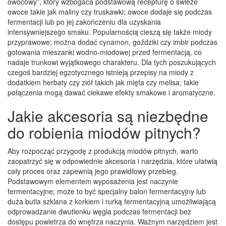
owocowy”, który wzbogaca podstawową recepturę o świeże
owoce takie jak maliny czy truskawki; owoce dodaje się podczas
fermentacji lub po jej zakończeniu dla uzyskania
intensywniejszego smaku. Popularnością cieszą się także miody
przyprawowe; można dodać cynamon, goździki czy imbir podczas
gotowania mieszanki wodno-miodowej przed fermentacją, co
nadaje trunkowi wyjątkowego charakteru. Dla tych poszukujących
czegoś bardziej egzotycznego istnieją przepisy na miody z
dodatkiem herbaty czy ziół takich jak mięta czy melisa; takie
połączenia mogą dawać ciekawe efekty smakowe i aromatyczne.
Jakie akcesoria są niezbędne
do robienia miodów pitnych?
Aby rozpocząć przygodę z produkcją miodów pitnych, warto
zaopatrzyć się w odpowiednie akcesoria i narzędzia, które ułatwią
cały proces oraz zapewnią jego prawidłowy przebieg.
Podstawowym elementem wyposażenia jest naczynie
fermentacyjne; może to być specjalny balon fermentacyjny lub
duża butla szklana z korkiem i rurką fermentacyjną umożliwiającą
odprowadzanie dwutlenku węgla podczas fermentacji bez
dostępu powietrza do wnętrza naczynia. Ważnym narzędziem jest