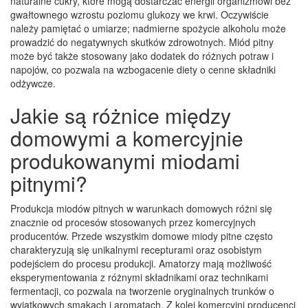
naturalne cukry, które mogą dostarczać energii organizmowi bez
gwałtownego wzrostu poziomu glukozy we krwi. Oczywiście
należy pamiętać o umiarze; nadmierne spożycie alkoholu może
prowadzić do negatywnych skutków zdrowotnych. Miód pitny
może być także stosowany jako dodatek do różnych potraw i
napojów, co pozwala na wzbogacenie diety o cenne składniki
odżywcze.
Jakie są różnice między
domowymi a komercyjnie
produkowanymi miodami
pitnymi?
Produkcja miodów pitnych w warunkach domowych różni się
znacznie od procesów stosowanych przez komercyjnych
producentów. Przede wszystkim domowe miody pitne często
charakteryzują się unikalnymi recepturami oraz osobistym
podejściem do procesu produkcji. Amatorzy mają możliwość
eksperymentowania z różnymi składnikami oraz technikami
fermentacji, co pozwala na tworzenie oryginalnych trunków o
wyjątkowych smakach i aromatach. Z kolei komercyjni producenci