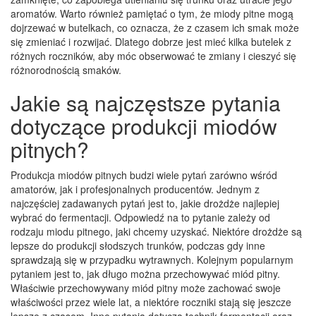
aromatów. Warto również pamiętać o tym, że miody pitne mogą
dojrzewać w butelkach, co oznacza, że z czasem ich smak może
się zmieniać i rozwijać. Dlatego dobrze jest mieć kilka butelek z
różnych roczników, aby móc obserwować te zmiany i cieszyć się
różnorodnością smaków.
Jakie są najczęstsze pytania
dotyczące produkcji miodów
pitnych?
Produkcja miodów pitnych budzi wiele pytań zarówno wśród
amatorów, jak i profesjonalnych producentów. Jednym z
najczęściej zadawanych pytań jest to, jakie drożdże najlepiej
wybrać do fermentacji. Odpowiedź na to pytanie zależy od
rodzaju miodu pitnego, jaki chcemy uzyskać. Niektóre drożdże są
lepsze do produkcji słodszych trunków, podczas gdy inne
sprawdzają się w przypadku wytrawnych. Kolejnym popularnym
pytaniem jest to, jak długo można przechowywać miód pitny.
Właściwie przechowywany miód pitny może zachować swoje
właściwości przez wiele lat, a niektóre roczniki stają się jeszcze
lepsze z czasem. Inne pytania dotyczą technik fermentacji oraz