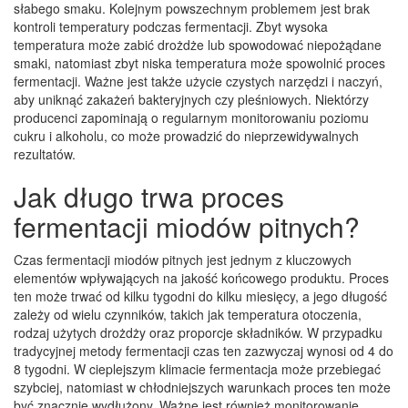
słabego smaku. Kolejnym powszechnym problemem jest brak
kontroli temperatury podczas fermentacji. Zbyt wysoka
temperatura może zabić drożdże lub spowodować niepożądane
smaki, natomiast zbyt niska temperatura może spowolnić proces
fermentacji. Ważne jest także użycie czystych narzędzi i naczyń,
aby uniknąć zakażeń bakteryjnych czy pleśniowych. Niektórzy
producenci zapominają o regularnym monitorowaniu poziomu
cukru i alkoholu, co może prowadzić do nieprzewidywalnych
rezultatów.
Jak długo trwa proces
fermentacji miodów pitnych?
Czas fermentacji miodów pitnych jest jednym z kluczowych
elementów wpływających na jakość końcowego produktu. Proces
ten może trwać od kilku tygodni do kilku miesięcy, a jego długość
zależy od wielu czynników, takich jak temperatura otoczenia,
rodzaj użytych drożdży oraz proporcje składników. W przypadku
tradycyjnej metody fermentacji czas ten zazwyczaj wynosi od 4 do
8 tygodni. W cieplejszym klimacie fermentacja może przebiegać
szybciej, natomiast w chłodniejszych warunkach proces ten może
być znacznie wydłużony. Ważne jest również monitorowanie