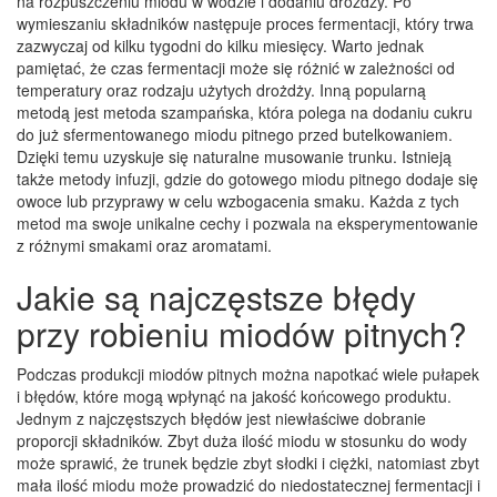
na rozpuszczeniu miodu w wodzie i dodaniu drożdży. Po
wymieszaniu składników następuje proces fermentacji, który trwa
zazwyczaj od kilku tygodni do kilku miesięcy. Warto jednak
pamiętać, że czas fermentacji może się różnić w zależności od
temperatury oraz rodzaju użytych drożdży. Inną popularną
metodą jest metoda szampańska, która polega na dodaniu cukru
do już sfermentowanego miodu pitnego przed butelkowaniem.
Dzięki temu uzyskuje się naturalne musowanie trunku. Istnieją
także metody infuzji, gdzie do gotowego miodu pitnego dodaje się
owoce lub przyprawy w celu wzbogacenia smaku. Każda z tych
metod ma swoje unikalne cechy i pozwala na eksperymentowanie
z różnymi smakami oraz aromatami.
Jakie są najczęstsze błędy
przy robieniu miodów pitnych?
Podczas produkcji miodów pitnych można napotkać wiele pułapek
i błędów, które mogą wpłynąć na jakość końcowego produktu.
Jednym z najczęstszych błędów jest niewłaściwe dobranie
proporcji składników. Zbyt duża ilość miodu w stosunku do wody
może sprawić, że trunek będzie zbyt słodki i ciężki, natomiast zbyt
mała ilość miodu może prowadzić do niedostatecznej fermentacji i