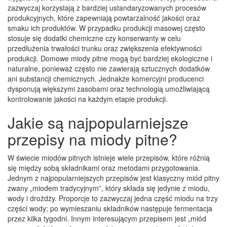
zazwyczaj korzystają z bardziej ustandaryzowanych procesów
produkcyjnych, które zapewniają powtarzalność jakości oraz
smaku ich produktów. W przypadku produkcji masowej często
stosuje się dodatki chemiczne czy konserwanty w celu
przedłużenia trwałości trunku oraz zwiększenia efektywności
produkcji. Domowe miody pitne mogą być bardziej ekologiczne i
naturalne, ponieważ często nie zawierają sztucznych dodatków
ani substancji chemicznych. Jednakże komercyjni producenci
dysponują większymi zasobami oraz technologią umożliwiającą
kontrolowanie jakości na każdym etapie produkcji.
Jakie są najpopularniejsze
przepisy na miody pitne?
W świecie miodów pitnych istnieje wiele przepisów, które różnią
się między sobą składnikami oraz metodami przygotowania.
Jednym z najpopularniejszych przepisów jest klasyczny miód pitny
zwany „miodem tradycyjnym”, który składa się jedynie z miodu,
wody i drożdży. Proporcje to zazwyczaj jedna część miodu na trzy
części wody; po wymieszaniu składników następuje fermentacja
przez kilka tygodni. Innym interesującym przepisem jest „miód