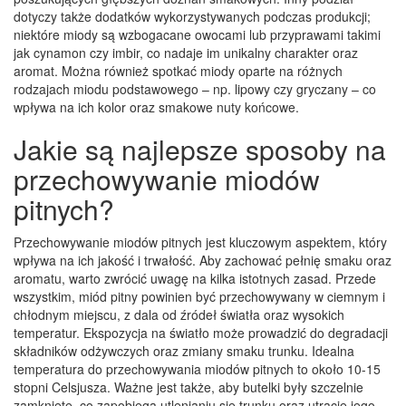
dotyczy także dodatków wykorzystywanych podczas produkcji;
niektóre miody są wzbogacane owocami lub przyprawami takimi
jak cynamon czy imbir, co nadaje im unikalny charakter oraz
aromat. Można również spotkać miody oparte na różnych
rodzajach miodu podstawowego – np. lipowy czy gryczany – co
wpływa na ich kolor oraz smakowe nuty końcowe.
Jakie są najlepsze sposoby na
przechowywanie miodów
pitnych?
Przechowywanie miodów pitnych jest kluczowym aspektem, który
wpływa na ich jakość i trwałość. Aby zachować pełnię smaku oraz
aromatu, warto zwrócić uwagę na kilka istotnych zasad. Przede
wszystkim, miód pitny powinien być przechowywany w ciemnym i
chłodnym miejscu, z dala od źródeł światła oraz wysokich
temperatur. Ekspozycja na światło może prowadzić do degradacji
składników odżywczych oraz zmiany smaku trunku. Idealna
temperatura do przechowywania miodów pitnych to około 10-15
stopni Celsjusza. Ważne jest także, aby butelki były szczelnie
zamknięte, co zapobiega utlenianiu się trunku oraz utracie jego