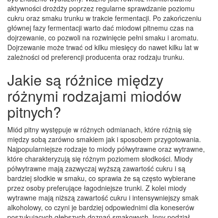
aktywności drożdży poprzez regularne sprawdzanie poziomu
cukru oraz smaku trunku w trakcie fermentacji. Po zakończeniu
głównej fazy fermentacji warto dać miodowi pitnemu czas na
dojrzewanie, co pozwoli na rozwinięcie pełni smaku i aromatu.
Dojrzewanie może trwać od kilku miesięcy do nawet kilku lat w
zależności od preferencji producenta oraz rodzaju trunku.
Jakie są różnice między
różnymi rodzajami miodów
pitnych?
Miód pitny występuje w różnych odmianach, które różnią się
między sobą zarówno smakiem jak i sposobem przygotowania.
Najpopularniejsze rodzaje to miody półwytrawne oraz wytrawne,
które charakteryzują się różnym poziomem słodkości. Miody
półwytrawne mają zazwyczaj wyższą zawartość cukru i są
bardziej słodkie w smaku, co sprawia że są często wybierane
przez osoby preferujące łagodniejsze trunki. Z kolei miody
wytrawne mają niższą zawartość cukru i intensywniejszy smak
alkoholowy, co czyni je bardziej odpowiednimi dla koneserów
poszukujących głębszych doznań smakowych. Inny podział