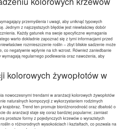
sadzeniu kolorowych krzewów
wymagający przemyślenia i uwagi, aby uniknąć typowych
kę. Jednym z najczęstszych błędów jest niewłaściwy dobór
cznienia. Każdy gatunek ma swoje specyficzne wymagania
latego warto dokładnie zapoznać się z tymi informacjami przed
iewłaściwe rozmieszczenie roślin – zbyt bliskie sadzenie może
ze, co negatywnie wpłynie na ich wzrost. Również zaniedbanie
iny wymagają regularnego podlewania oraz nawożenia, aby
cji kolorowych żywopłotów w
ania nowoczesnymi trendami w aranżacji kolorowych żywopłotów
enie naturalnych kompozycji z wykorzystaniem rodzimych
lny krajobraz. Trend ten promuje bioróżnorodność oraz dbałość o
ie do aranżacji staje się coraz bardziej popularne; zamiast
ra prostsze formy z pojedynczych krzewów o wyrazistych
oślin o różnorodnych wysokościach i kształtach, co pozwala na