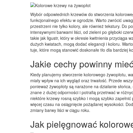
Wybór odpowiednich krzewów do stworzenia kolorowego
funkcjonalnego efektu w ogrodzie. Warto zwrócić uw
przestrzeni nie tylko kolory, ale również tekstury. Do
intensywnymi barwami liści, od zieleni po głęboki cz
takie jak ligustr, który w okresie kwitnienia przyciąga
dużych kwiatach, mogą dodać elegancji i koloru. Warto 
tuje, które mogą stanowić doskonałe tło dla bardziej k
Jakie cechy powinny mieć
Kiedy planujemy stworzenie kolorowego żywopłotu, war
miały wpływ na ich wygląd oraz trwałość. Przede wszy
ponieważ żywopłoty są narażone na działanie słońca, de
znane z dużej odporności i potrafią przetrwać w różny
niektóre krzewy rosną szybko i mogą szybko zapełnić p
więcej czasu na osiągnięcie pożądanej wysokości. Do
zmiany barwy liści w ciągu roku.
Jak pielęgnować kolorow