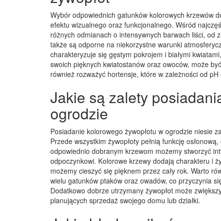
Wybór odpowiednich gatunków kolorowych krzewów do
efektu wizualnego oraz funkcjonalnego. Wśród najczęśc
różnych odmianach o intensywnych barwach liści, od zie
także są odporne na niekorzystne warunki atmosferyczn
charakteryzuje się gęstym pokrojem i białymi kwiatami
swoich pięknych kwiatostanów oraz owoców, może by
również rozważyć hortensje, które w zależności od pH
Jakie są zalety posiadan
ogrodzie
Posiadanie kolorowego żywopłotu w ogrodzie niesie za 
Przede wszystkim żywopłoty pełnią funkcję osłonową, 
odpowiednio dobranym krzewom możemy stworzyć intymn
odpoczynkowi. Kolorowe krzewy dodają charakteru i ż
możemy cieszyć się pięknem przez cały rok. Warto ró
wielu gatunków ptaków oraz owadów, co przyczynia si
Dodatkowo dobrze utrzymany żywopłot może zwiększyć
planujących sprzedaż swojego domu lub działki.