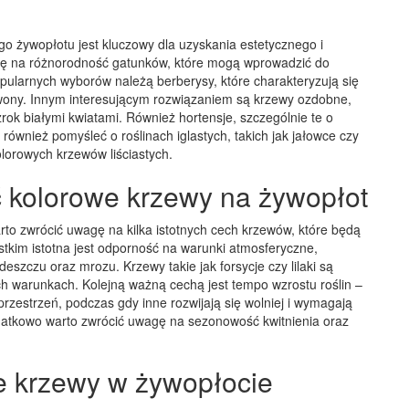
 żywopłotu jest kluczowy dla uzyskania estetycznego i
agę na różnorodność gatunków, które mogą wprowadzić do
 popularnych wyborów należą berberysy, które charakteryzują się
erwony. Innym interesującym rozwiązaniem są krzewy ozdobne,
 wzrok białymi kwiatami. Również hortensje, szczególnie te o
również pomyśleć o roślinach iglastych, takich jak jałowce czy
olorowych krzewów liściastych.
 kolorowe krzewy na żywopłot
to zwrócić uwagę na kilka istotnych cech krzewów, które będą
stkim istotna jest odporność na warunki atmosferyczne,
szczu oraz mrozu. Krzewy takie jak forsycje czy lilaki są
ch warunkach. Kolejną ważną cechą jest tempo wzrostu roślin –
rzestrzeń, podczas gdy inne rozwijają się wolniej i wymagają
datkowo warto zwrócić uwagę na sezonowość kwitnienia oraz
e krzewy w żywopłocie