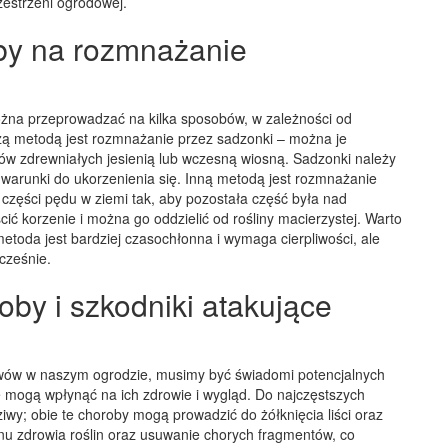
zestrzeni ogrodowej.
oby na rozmnażanie
żna przeprowadzać na kilka sposobów, w zależności od
szą metodą jest rozmnażanie przez sadzonki – można je
dów zdrewniałych jesienią lub wczesną wiosną. Sadzonki należy
 warunki do ukorzenienia się. Inną metodą jest rozmnażanie
części pędu w ziemi tak, aby pozostała część była nad
ić korzenie i można go oddzielić od rośliny macierzystej. Warto
toda jest bardziej czasochłonna i wymaga cierpliwości, ale
cześnie.
oby i szkodniki atakujące
wów w naszym ogrodzie, musimy być świadomi potencjalnych
 mogą wpłynąć na ich zdrowie i wygląd. Do najczęstszych
iwy; obie te choroby mogą prowadzić do żółknięcia liści oraz
nu zdrowia roślin oraz usuwanie chorych fragmentów, co