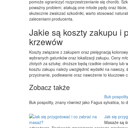
pomoże ograniczyć rozprzestrzenianie się chorób. Szk
poważny problem; atakują one młode pędy oraz liście, 
skutecznie zwalczać szkodniki, warto stosować natura
zaleceniami producenta.
Jakie są koszty zakupu i 
krzewów
Koszty związane z zakupem oraz pielęgnacją kolorowy
wybranych gatunków oraz lokalizacji zakupu. Ceny mło
złotych za sztukę; droższe będą rzadkie odmiany lub 
kosztu zakupu należy uwzględnić wydatki na nawozy, śr
przycinanie, podlewanie oraz nawożenie to kluczowe c
Zobacz także
Buk pospolit
Buk pospolity, znany również jako Fagus sylvatica, to 
Jak się przy
Masaże są św
odprężenia. Doskonale zmniejszają napięcie mięśnio