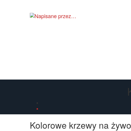
Skip
to
the
Na
content
sa
pr
…
Kolorowe krzewy na żywo