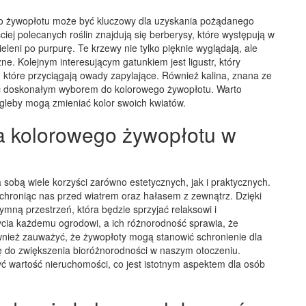
 żywopłotu może być kluczowy dla uzyskania pożądanego
iej polecanych roślin znajdują się berberysy, które występują w
leni po purpurę. Te krzewy nie tylko pięknie wyglądają, ale
e. Kolejnym interesującym gatunkiem jest ligustr, który
, które przyciągają owady zapylające. Również kalina, znana ze
ć doskonałym wyborem do kolorowego żywopłotu. Warto
 gleby mogą zmieniać kolor swoich kwiatów.
ia kolorowego żywopłotu w
sobą wiele korzyści zarówno estetycznych, jak i praktycznych.
chroniąc nas przed wiatrem oraz hałasem z zewnątrz. Dzięki
ą przestrzeń, która będzie sprzyjać relaksowi i
ycia każdemu ogrodowi, a ich różnorodność sprawia, że
wnież zauważyć, że żywopłoty mogą stanowić schronienie dla
ę do zwiększenia bioróżnorodności w naszym otoczeniu.
 wartość nieruchomości, co jest istotnym aspektem dla osób