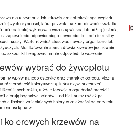
czowa dla utrzymania ich zdrowia oraz atrakcyjnego wyglądu
ażniejszych czynności, która pozwala na kontrolowanie kształtu
O
cinanie najlepiej wykonywać wczesną wiosną lub późną jesienią,
jest zapewnienie odpowiedniego nawodnienia – młode rośliny
esach suszy. Warto również stosować nawozy organiczne lub
dżywczych. Monitorowanie stanu zdrowia krzewów jest równie
ub szkodniki i reagować na nie odpowiednio wcześnie.
rzewów wybrać do żywopłotu
omny wpływ na jego estetykę oraz charakter ogrodu. Można
na różnorodność kolorystyczną, która ożywi przestrzeń.
iśćmi innych roślin, a żółte forsycje mogą dodać radości i
i oferują bogactwo kolorów – od bieli przez róż aż po
ch o liściach zmieniających kolory w zależności od pory roku;
zmiennością barw.
ki kolorowych krzewów na