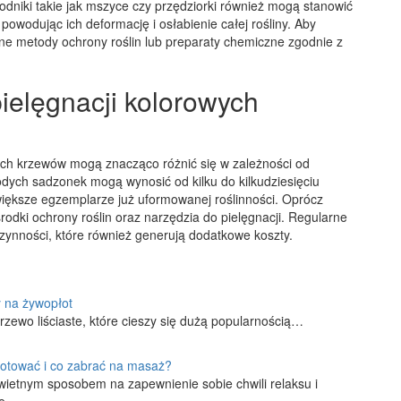
odniki takie jak mszyce czy przędziorki również mogą stanowić
powodując ich deformację i osłabienie całej rośliny. Aby
lne metody ochrony roślin lub preparaty chemiczne zgodnie z
pielęgnacji kolorowych
ch krzewów mogą znacząco różnić się w zależności od
dych sadzonek mogą wynosić od kilku do kilkudziesięciu
większe egzemplarze już uformowanej roślinności. Oprócz
odki ochrony roślin oraz narzędzia do pielęgnacji. Regularne
zynności, które również generują dodatkowe koszty.
y na żywopłot
drzewo liściaste, które cieszy się dużą popularnością…
gotować i co zabrać na masaż?
ietnym sposobem na zapewnienie sobie chwili relaksu i
we…