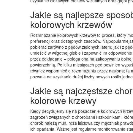
uzyskanie ciekawych efektów wizualnych oraz głębi pr
Jakie są najlepsze spos
kolorowych krzewów
Rozmnażanie kolorowych krzewów to proces, który mo
preferencji oraz dostępnych zasobów. Najpopularniej
pobierać zarówno z pędów zielonych latem, jak i z pę
umieścić w wilgotnej glebie i zapewnić im odpowiednie
przez odkładanie – polega ona na zakopywaniu dolnej 
powierzchnią. Po kilku miesiącach pęd powinien wypuśc
również wspomnieć o rozmnażaniu przez nasiona; ta me
pozwala na uzyskanie dużej liczby nowych roślin jedno
Jakie są najczęstsze chor
kolorowe krzewy
Kiedy decydujemy się na posadzenie kolorowych krze
zagrożeń związanych z chorobami i szkodnikami, które
chorób należą m.in. rdza liściowa czy mączniak prawdz
ich opadania. Ważne jest regularne monitorowanie sta