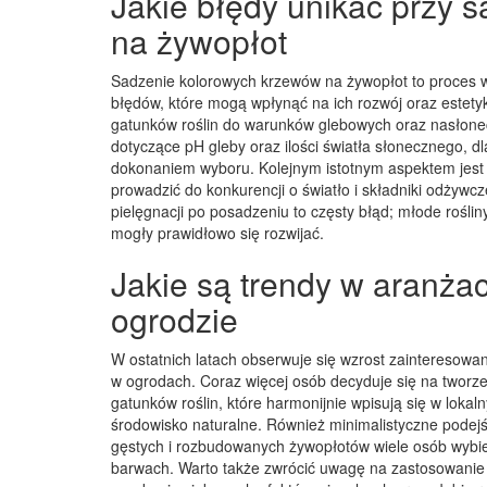
Jakie błędy unikać przy 
na żywopłot
Sadzenie kolorowych krzewów na żywopłot to proces 
błędów, które mogą wpłynąć na ich rozwój oraz estety
gatunków roślin do warunków glebowych oraz nasłone
dotyczące pH gleby oraz ilości światła słonecznego, d
dokonaniem wyboru. Kolejnym istotnym aspektem jest n
prowadzić do konkurencji o światło i składniki odżywc
pielęgnacji po posadzeniu to częsty błąd; młode rośl
mogły prawidłowo się rozwijać.
Jakie są trendy w aranża
ogrodzie
W ostatnich latach obserwuje się wzrost zainteresow
w ogrodach. Coraz więcej osób decyduje się na tworz
gatunków roślin, które harmonijnie wpisują się w loka
środowisko naturalne. Również minimalistyczne podejśc
gęstych i rozbudowanych żywopłotów wiele osób wybie
barwach. Warto także zwrócić uwagę na zastosowanie r