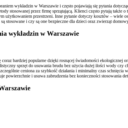
aniem wykładzin w Warszawie i często pojawiają się pytania dotyczące
tody stosowanej przez firmę sprzątającą. Klienci często pytają także 
m użytkowaniem przestrzeni. Inne pytanie dotyczy kosztów – wiele osó
e są stosowane i czy są one bezpieczne dla dzieci oraz zwierząt domow
ania wykładzin w Warszawie
 coraz bardziej popularne dzięki rosnącej świadomości ekologicznej or
jalistyczny sprzęt do usuwania brudu bez użycia dużej ilości wody cz
zczególnie ceniona za szybkość działania i minimalny czas schnięcia 
uje powierzchnie i usuwa zabrudzenia bez konieczności stosowania d
 Warszawie