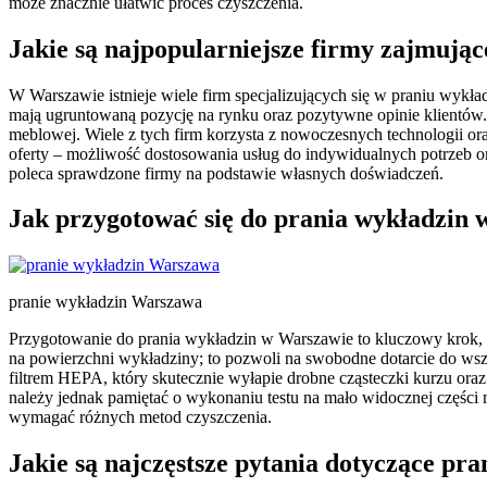
może znacznie ułatwić proces czyszczenia.
Jakie są najpopularniejsze firmy zajmują
W Warszawie istnieje wiele firm specjalizujących się w praniu wykł
mają ugruntowaną pozycję na rynku oraz pozytywne opinie klientów.
meblowej. Wiele z tych firm korzysta z nowoczesnych technologii or
oferty – możliwość dostosowania usług do indywidualnych potrzeb 
poleca sprawdzone firmy na podstawie własnych doświadczeń.
Jak przygotować się do prania wykładzin
pranie wykładzin Warszawa
Przygotowanie do prania wykładzin w Warszawie to kluczowy krok, k
na powierzchni wykładziny; to pozwoli na swobodne dotarcie do wsz
filtrem HEPA, który skutecznie wyłapie drobne cząsteczki kurzu oraz
należy jednak pamiętać o wykonaniu testu na mało widocznej części m
wymagać różnych metod czyszczenia.
Jakie są najczęstsze pytania dotyczące pr