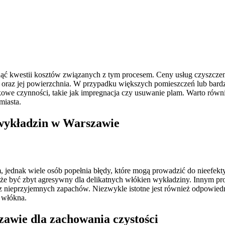
 kwestii kosztów związanych z tym procesem. Ceny usług czyszczenia
y oraz jej powierzchnia. W przypadku większych pomieszczeń lub ba
kowe czynności, takie jak impregnacja czy usuwanie plam. Warto równi
miasta.
a wykładzin w Warszawie
jednak wiele osób popełnia błędy, które mogą prowadzić do nieefekt
może być zbyt agresywny dla delikatnych włókien wykładziny. Innym p
az nieprzyjemnych zapachów. Niezwykle istotne jest również odpowied
 włókna.
zawie dla zachowania czystości