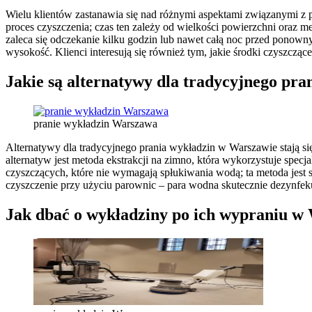
Wielu klientów zastanawia się nad różnymi aspektami związanymi z pr
proces czyszczenia; czas ten zależy od wielkości powierzchni oraz me
zaleca się odczekanie kilku godzin lub nawet całą noc przed ponowny
wysokość. Klienci interesują się również tym, jakie środki czyszcząc
Jakie są alternatywy dla tradycyjnego pr
pranie wykładzin Warszawa
Alternatywy dla tradycyjnego prania wykładzin w Warszawie stają się
alternatyw jest metoda ekstrakcji na zimno, która wykorzystuje spec
czyszczących, które nie wymagają spłukiwania wodą; ta metoda jest s
czyszczenie przy użyciu parownic – para wodna skutecznie dezynfek
Jak dbać o wykładziny po ich wypraniu w