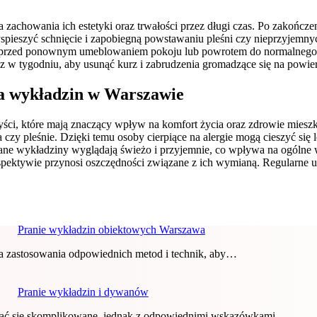
zachowania ich estetyki oraz trwałości przez długi czas. Po zakończ
yspieszyć schnięcie i zapobiegną powstawaniu pleśni czy nieprzyjemn
ie przed ponownym umeblowaniem pokoju lub powrotem do normalnego uż
 w tygodniu, aby usunąć kurz i zabrudzenia gromadzące się na powie
nia wykładzin w Warszawie
ści, które mają znaczący wpływ na komfort życia oraz zdrowie miesz
za czy pleśnie. Dzięki temu osoby cierpiące na alergie mogą cieszyć s
bane wykładziny wyglądają świeżo i przyjemnie, co wpływa na ogólne 
pektywie przynosi oszczędności związane z ich wymianą. Regularne usu
Pranie wykładzin obiektowych Warszawa
a zastosowania odpowiednich metod i technik, aby…
Pranie wykładzin i dywanów
ć się skomplikowane, jednak z odpowiednimi wskazówkami…