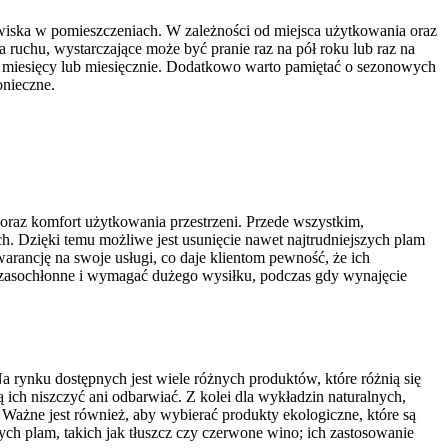
iska w pomieszczeniach. W zależności od miejsca użytkowania oraz
 ruchu, wystarczające może być pranie raz na pół roku lub raz na
ka miesięcy lub miesięcznie. Dodatkowo warto pamiętać o sezonowych
onieczne.
oraz komfort użytkowania przestrzeni. Przede wszystkim,
ch. Dzięki temu możliwe jest usunięcie nawet najtrudniejszych plam
gwarancję na swoje usługi, co daje klientom pewność, że ich
czasochłonne i wymagać dużego wysiłku, podczas gdy wynajęcie
rynku dostępnych jest wiele różnych produktów, które różnią się
ch niszczyć ani odbarwiać. Z kolei dla wykładzin naturalnych,
. Ważne jest również, aby wybierać produkty ekologiczne, które są
ch plam, takich jak tłuszcz czy czerwone wino; ich zastosowanie