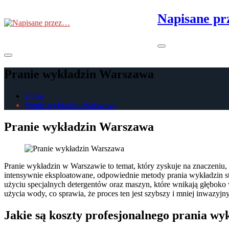
Skip
Napisane p
to
the
content
Primary
Menu
Pranie wykładzin Warszawa
Home
Pranie wykładzin Warszawa
Pranie wykładzin Warszawa
Pranie wykładzin w Warszawie to temat, który zyskuje na znaczeniu, z
intensywnie eksploatowane, odpowiednie metody prania wykładzin st
użyciu specjalnych detergentów oraz maszyn, które wnikają głęboko 
użycia wody, co sprawia, że proces ten jest szybszy i mniej inwazyj
Jakie są koszty profesjonalnego prania w