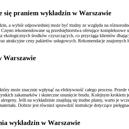
ce się praniem wykładzin w Warszawie
adzin, a wybór odpowiedniej może być trudny ze względu na różnorodno
 Często rekomendowane są przedsiębiorstwa oferujące kompleksowe usł
az ekologicznych środków czyszczących, co przyciąga klientów dbając
oraz atrakcyjne ceny pakietów usługowych. Rekomendacje znajomych l
 w Warszawie
tóry może znacznie wpłynąć na efektywność całego procesu. Przede w
ystkich zakamarków i skuteczne usunięcie brudu. Kolejnym krokiem je
 alergeny. Jeśli na wykładzinie znajdują się trudne plamy, warto je 
ateriału. Dobrze jest również sprawdzić instrukcje dotyczące pielęgn
ania wykładzin w Warszawie