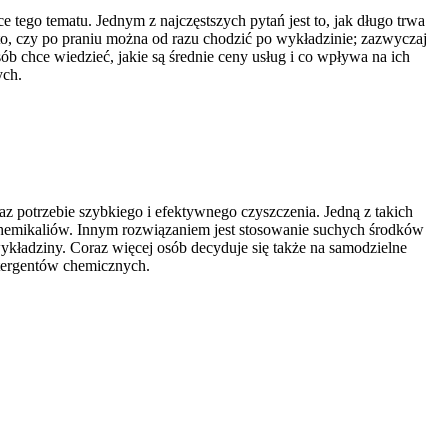
 tego tematu. Jednym z najczęstszych pytań jest to, jak długo trwa
o to, czy po praniu można od razu chodzić po wykładzinie; zazwyczaj
b chce wiedzieć, jakie są średnie ceny usług i co wpływa na ich
ych.
az potrzebie szybkiego i efektywnego czyszczenia. Jedną z takich
y chemikaliów. Innym rozwiązaniem jest stosowanie suchych środków
wykładziny. Coraz więcej osób decyduje się także na samodzielne
etergentów chemicznych.