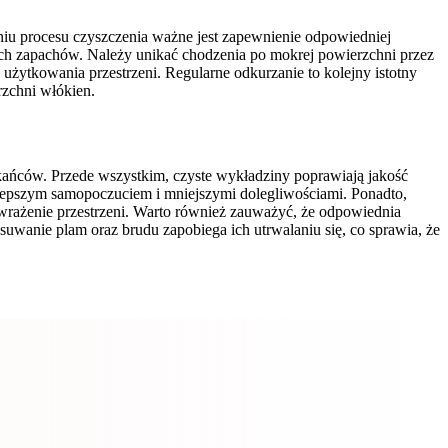
eniu procesu czyszczenia ważne jest zapewnienie odpowiedniej
ych zapachów. Należy unikać chodzenia po mokrej powierzchni przez
ytkowania przestrzeni. Regularne odkurzanie to kolejny istotny
rzchni włókien.
kańców. Przede wszystkim, czyste wykładziny poprawiają jakość
ię lepszym samopoczuciem i mniejszymi dolegliwościami. Ponadto,
wrażenie przestrzeni. Warto również zauważyć, że odpowiednia
wanie plam oraz brudu zapobiega ich utrwalaniu się, co sprawia, że