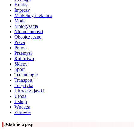
Hobby
Imprezy
Marketing i reklama
Moda
Motoryzacja
Nieruchomości
Obcojęzyczne
Praca
Prawo
Przemysł
Rolnictwo
Sklepy
Sport
Technologie
Transport
Turystyka
Ukryte Zajawki
Uroda
Usługi
Wnętrza
Zdrowie
Ostatnie wpisy