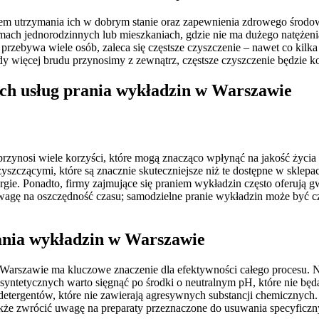
em utrzymania ich w dobrym stanie oraz zapewnienia zdrowego środow
mach jednorodzinnych lub mieszkaniach, gdzie nie ma dużego natężenia
 przebywa wiele osób, zaleca się częstsze czyszczenie – nawet co kil
y więcej brudu przynosimy z zewnątrz, częstsze czyszczenie będzie k
nych usług prania wykładzin w Warszawie
rzynosi wiele korzyści, które mogą znacząco wpłynąć na jakość życia 
yszczącymi, które są znacznie skuteczniejsze niż te dostępne w sklepa
lergie. Ponadto, firmy zajmujące się praniem wykładzin często oferują 
wagę na oszczędność czasu; samodzielne pranie wykładzin może być 
rania wykładzin w Warszawie
rszawie ma kluczowe znaczenie dla efektywności całego procesu. Na 
tetycznych warto sięgnąć po środki o neutralnym pH, które nie będą i
h detergentów, które nie zawierają agresywnych substancji chemicznych
także zwrócić uwagę na preparaty przeznaczone do usuwania specyficzny