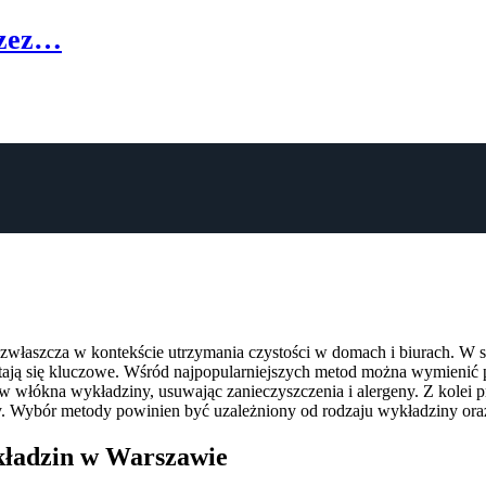
rzez…
właszcza w kontekście utrzymania czystości w domach i biurach. W stol
ają się kluczowe. Wśród najpopularniejszych metod można wymienić p
w włókna wykładziny, usuwając zanieczyszczenia i alergeny. Z kolei 
ny. Wybór metody powinien być uzależniony od rodzaju wykładziny oraz
ykładzin w Warszawie