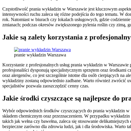
Częstotliwość prania wykładzin w Warszawie jest kluczowym aspekt
intensywności ruchu zaleca się różne podejścia do tego tematu. W do
rok. Natomiast w biurach czy lokalach usługowych, gdzie codziennie
zmianach; podczas okresów zwiększonego pylenia roślin czy zimą, gd
Jakie są zalety korzystania z profesjonal
pranie wykładzin Warszawa
Korzystanie z profesjonalnych usług prania wykładzin w Warszawie p
profesjonaliści dysponują specjalistycznym sprzętem oraz środkami cz
oraz alergenów, co jest szczególnie istotne dla osób cierpiących na a
wykładziny zostaną odpowiednio zadbane. Warto również zwrócić u
specjalistów pozwala zaoszczędzić cenny czas.
Jakie środki czyszczące są najlepsze do p
Wybór odpowiednich środków czyszczących do prania wykładzin w Wa
składem chemicznym oraz przeznaczeniem. W przypadku wykładzin syn
takich jak wełna czy bawełna, zaleca się stosowanie delikatniejszyc
bezpieczne zarówno dla zdrowia ludzi, jak i dla środowiska. Warto 