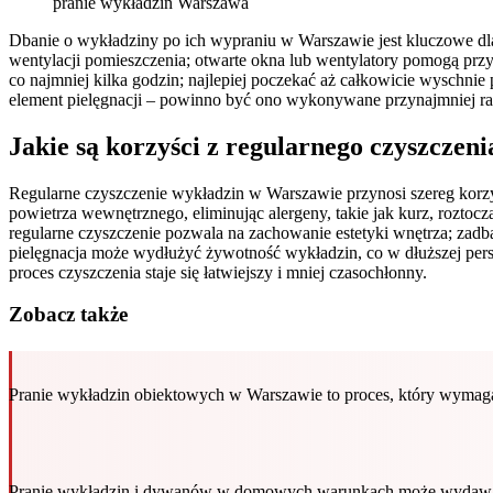
pranie wykładzin Warszawa
Dbanie o wykładziny po ich wypraniu w Warszawie jest kluczowe dla 
wentylacji pomieszczenia; otwarte okna lub wentylatory pomogą prz
co najmniej kilka godzin; najlepiej poczekać aż całkowicie wyschn
element pielęgnacji – powinno być ono wykonywane przynajmniej raz
Jakie są korzyści z regularnego czyszcze
Regularne czyszczenie wykładzin w Warszawie przynosi szereg korzy
powietrza wewnętrznego, eliminując alergeny, takie jak kurz, roztoc
regularne czyszczenie pozwala na zachowanie estetyki wnętrza; zad
pielęgnacja może wydłużyć żywotność wykładzin, co w dłuższej pers
proces czyszczenia staje się łatwiejszy i mniej czasochłonny.
Zobacz także
Pranie wykładzin obiektowych w Warszawie to proces, który wymag
Pranie wykładzin i dywanów w domowych warunkach może wydawa