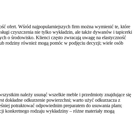
ść ofert. Wśród najpopularniejszych firm można wymienić te, które
ugi czyszczenia nie tylko wykładzin, ale także dywanów i tapicerki
ych o środowisko. Klienci często zwracają uwagę na elastyczność
ub rodziny również mogą pomóc w podjęciu decyzji; wiele osób
szystkim należy usunąć wszelkie meble i przedmioty znajdujące się
st dokładne odkurzenie powierzchni; warto użyć odkurzacza z
wcześniej potraktować odpowiednim preparatem do usuwania plam;
acji konkretnego rodzaju wykładziny – różne materiały mogą