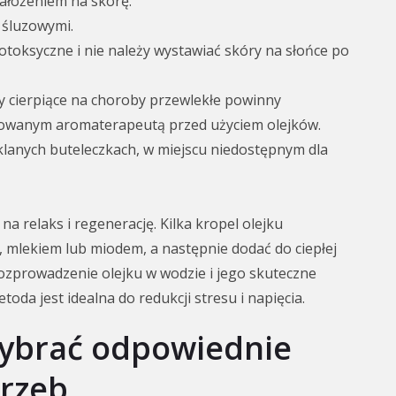
nałożeniem na skórę.
 śluzowymi.
totoksyczne i nie należy wystawiać skóry na słońce po
by cierpiące na choroby przewlekłe powinny
ikowanym aromaterapeutą przed użyciem olejków.
klanych buteleczkach, w miejscu niedostępnym dla
a relaks i regenerację. Kilka kropel olejku
, mlekiem lub miodem, a następnie dodać do ciepłej
zprowadzenie olejku w wodzie i jego skuteczne
oda jest idealna do redukcji stresu i napięcia.
wybrać odpowiednie
trzeb