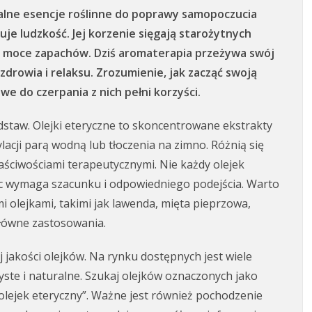
alne esencje roślinne do poprawy samopoczucia
je ludzkość. Jej korzenie sięgają starożytnych
ne moce zapachów. Dziś aromaterapia przeżywa swój
zdrowia i relaksu. Zrozumienie, jak zacząć swoją
we do czerpania z nich pełni korzyści.
staw. Olejki eteryczne to skoncentrowane ekstrakty
acji parą wodną lub tłoczenia na zimno. Różnią się
aściwościami terapeutycznymi. Nie każdy olejek
oc wymaga szacunku i odpowiedniego podejścia. Warto
i olejkami, takimi jak lawenda, mięta pieprzowa,
główne zastosowania.
 jakości olejków. Na rynku dostępnych jest wiele
yste i naturalne. Szukaj olejków oznaczonych jako
 olejek eteryczny”. Ważne jest również pochodzenie