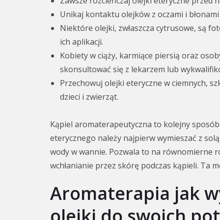
Zawsze rozcieńczaj olejki eteryczne przed 
Unikaj kontaktu olejków z oczami i błonami
Niektóre olejki, zwłaszcza cytrusowe, są fo
ich aplikacji.
Kobiety w ciąży, karmiące piersią oraz oso
skonsultować się z lekarzem lub wykwalif
Przechowuj olejki eteryczne w ciemnych, sz
dzieci i zwierząt.
Kąpiel aromaterapeutyczna to kolejny sposób n
eterycznego należy najpierw wymieszać z solą
wody w wannie. Pozwala to na równomierne ro
wchłanianie przez skórę podczas kąpieli. Ta met
Aromaterapia jak 
olejki do swoich po