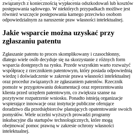
związanych z koniecznością wypłacenia odszkodowań lub kosztów
postępowania sądowego. W niektórych przypadkach możliwe jest
również wszczęcie postępowania karnego przeciwko osobom
odpowiedzialnym za naruszenie praw własności intelektualnej.
Jakie wsparcie można uzyskać przy
zgłaszaniu patentu
Zgłaszanie patentu to proces skomplikowany i czasochłonny,
dlatego wiele osób decyduje się na skorzystanie z różnych form
wsparcia dostępnych na rynku. Przede wszystkim warto rozważyć
współpracę z rzecznikiem patentowym, który posiada odpowiednią
wiedzę i doświadczenie w zakresie prawa własności intelektualnej
oraz procedur związanych ze zgłaszaniem patentów. Rzecznik
pomoże w przygotowaniu dokumentacji oraz reprezentowaniu
klienta przed urzędem patentowym, co zwiększa szanse na
pozytywne rozpatrzenie wniosku. Ponadto istnieją organizacje
wspierające innowacje oraz instytucje publiczne oferujące
doradztwo dla przedsiębiorców planujących opatentowanie swoich
pomysłów. Wiele uczelni wyższych prowadzi programy
inkubacyjne dla startupów technologicznych, które mogą
obejmować pomoc prawną w zakresie ochrony własności
intelektualnej.