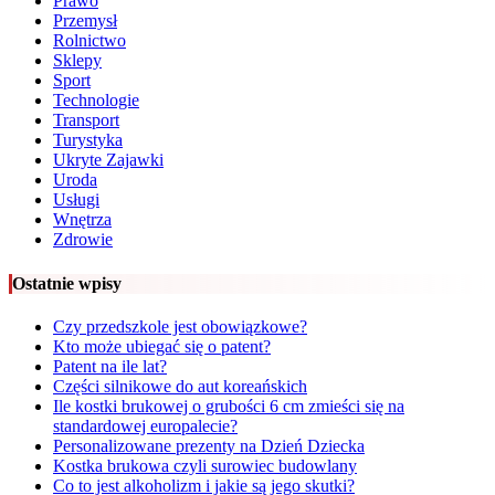
Prawo
Przemysł
Rolnictwo
Sklepy
Sport
Technologie
Transport
Turystyka
Ukryte Zajawki
Uroda
Usługi
Wnętrza
Zdrowie
Ostatnie wpisy
Czy przedszkole jest obowiązkowe?
Kto może ubiegać się o patent?
Patent na ile lat?
Części silnikowe do aut koreańskich
Ile kostki brukowej o grubości 6 cm zmieści się na
standardowej europalecie?
Personalizowane prezenty na Dzień Dziecka
Kostka brukowa czyli surowiec budowlany
Co to jest alkoholizm i jakie są jego skutki?