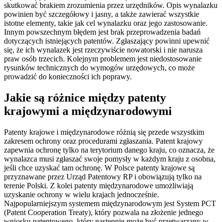
skutkować brakiem zrozumienia przez urzędników. Opis wynalazku
powinien być szczegółowy i jasny, a także zawierać wszystkie
istotne elementy, takie jak cel wynalazku oraz jego zastosowanie.
Innym powszechnym błędem jest brak przeprowadzenia badań
dotyczących istniejących patentów. Zgłaszający powinni upewnić
się, że ich wynalazek jest rzeczywiście nowatorski i nie narusza
praw osób trzecich. Kolejnym problemem jest niedostosowanie
rysunków technicznych do wymogów urzędowych, co może
prowadzić do konieczności ich poprawy.
Jakie są różnice między patenty
krajowymi a międzynarodowymi
Patenty krajowe i międzynarodowe różnią się przede wszystkim
zakresem ochrony oraz procedurami zgłaszania. Patent krajowy
zapewnia ochronę tylko na terytorium danego kraju, co oznacza, że
wynalazca musi zgłaszać swoje pomysły w każdym kraju z osobna,
jeśli chce uzyskać tam ochronę. W Polsce patenty krajowe są
przyznawane przez Urząd Patentowy RP i obowiązują tylko na
terenie Polski. Z kolei patenty międzynarodowe umożliwiają
uzyskanie ochrony w wielu krajach jednocześnie.
Najpopularniejszym systemem międzynarodowym jest System PCT
(Patent Cooperation Treaty), który pozwala na złożenie jednego
wniosku patentowego, który następnie może być przetwarzany w