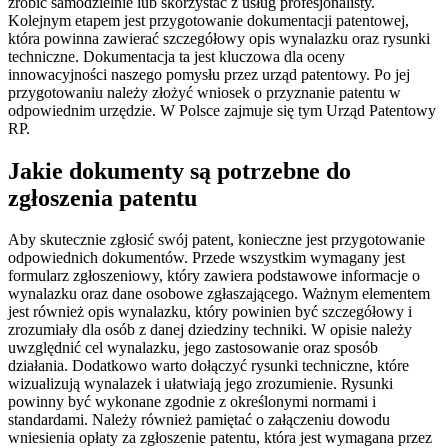
zrobić samodzielnie lub skorzystać z usług profesjonalisty.
Kolejnym etapem jest przygotowanie dokumentacji patentowej,
która powinna zawierać szczegółowy opis wynalazku oraz rysunki
techniczne. Dokumentacja ta jest kluczowa dla oceny
innowacyjności naszego pomysłu przez urząd patentowy. Po jej
przygotowaniu należy złożyć wniosek o przyznanie patentu w
odpowiednim urzędzie. W Polsce zajmuje się tym Urząd Patentowy
RP.
Jakie dokumenty są potrzebne do
zgłoszenia patentu
Aby skutecznie zgłosić swój patent, konieczne jest przygotowanie
odpowiednich dokumentów. Przede wszystkim wymagany jest
formularz zgłoszeniowy, który zawiera podstawowe informacje o
wynalazku oraz dane osobowe zgłaszającego. Ważnym elementem
jest również opis wynalazku, który powinien być szczegółowy i
zrozumiały dla osób z danej dziedziny techniki. W opisie należy
uwzględnić cel wynalazku, jego zastosowanie oraz sposób
działania. Dodatkowo warto dołączyć rysunki techniczne, które
wizualizują wynalazek i ułatwiają jego zrozumienie. Rysunki
powinny być wykonane zgodnie z określonymi normami i
standardami. Należy również pamiętać o załączeniu dowodu
wniesienia opłaty za zgłoszenie patentu, która jest wymagana przez