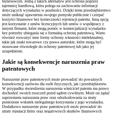
biznesowym. Jedną z takich alternatyw jest ochrona poprzez
tajemnicę handlową, która polega na zachowaniu informacji
dotyczących wynalazku w poufności. Dzięki temu przedsiębiorstwo
może uniknąć ujawnienia swojego pomysłu publicznie i czerpać
korzyści finansowe bez konieczności rejestracji patentu. Inną opcją
jest korzystanie z umów licencyjnych lub umów o współpracy z
innymi firmami, które mogą pomóc w komercjalizacji wynalazku
bez potrzeby ubiegania się o formalną ochronę patentową. Warto
również rozważyć inne formy ochrony własności intelektualnej,
takie jak znaki towarowe czy prawa autorskie, które mogą być
stosowane równolegle do ochrony patentowej lub jako jej
uzupełnienie.
Jakie są konsekwencje naruszenia praw
patentowych
Naruszenie praw patentowych może prowadzić do poważnych
konsekwencji zarówno dla osób fizycznych, jak i przedsiębiorstw.
W przypadku stwierdzenia naruszenia właściciel patentu ma prawo
dochodzić swoich roszczeń przed sądem cywilnym. Może on żądać
zaprzestania naruszania praw oraz odszkodowania za straty
poniesione wskutek nielegalnego korzystania z jego wynalazku.
Dodatkowo naruszenie praw patentowych może prowadzić do
utraty reputacji firmy oraz negatywnych skutków finansowych