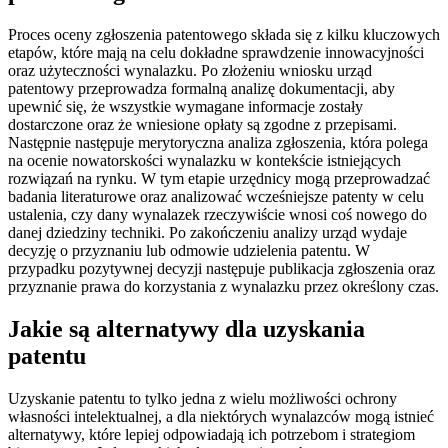
Proces oceny zgłoszenia patentowego składa się z kilku kluczowych
etapów, które mają na celu dokładne sprawdzenie innowacyjności
oraz użyteczności wynalazku. Po złożeniu wniosku urząd
patentowy przeprowadza formalną analizę dokumentacji, aby
upewnić się, że wszystkie wymagane informacje zostały
dostarczone oraz że wniesione opłaty są zgodne z przepisami.
Następnie następuje merytoryczna analiza zgłoszenia, która polega
na ocenie nowatorskości wynalazku w kontekście istniejących
rozwiązań na rynku. W tym etapie urzędnicy mogą przeprowadzać
badania literaturowe oraz analizować wcześniejsze patenty w celu
ustalenia, czy dany wynalazek rzeczywiście wnosi coś nowego do
danej dziedziny techniki. Po zakończeniu analizy urząd wydaje
decyzję o przyznaniu lub odmowie udzielenia patentu. W
przypadku pozytywnej decyzji następuje publikacja zgłoszenia oraz
przyznanie prawa do korzystania z wynalazku przez określony czas.
Jakie są alternatywy dla uzyskania
patentu
Uzyskanie patentu to tylko jedna z wielu możliwości ochrony
własności intelektualnej, a dla niektórych wynalazców mogą istnieć
alternatywy, które lepiej odpowiadają ich potrzebom i strategiom