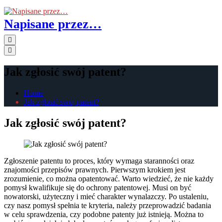
Skip
to
Napisane przez…
the
content
Primary
Menu
Jak zgłosić swój patent?
Home
Jak zgłosić swój patent?
Jak zgłosić swój patent?
Zgłoszenie patentu to proces, który wymaga staranności oraz
znajomości przepisów prawnych. Pierwszym krokiem jest
zrozumienie, co można opatentować. Warto wiedzieć, że nie każdy
pomysł kwalifikuje się do ochrony patentowej. Musi on być
nowatorski, użyteczny i mieć charakter wynalazczy. Po ustaleniu,
czy nasz pomysł spełnia te kryteria, należy przeprowadzić badania
w celu sprawdzenia, czy podobne patenty już istnieją. Można to