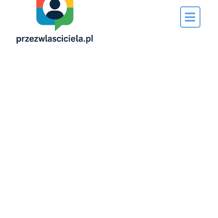
Napisane
przez…