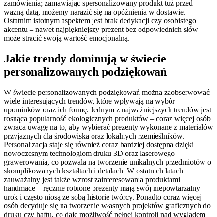
zamówienia; zamawiając spersonalizowany produkt tuż przed
ważną datą, możemy narazić się na opóźnienia w dostawie.
Ostatnim istotnym aspektem jest brak dedykacji czy osobistego
akcentu – nawet najpiękniejszy prezent bez odpowiednich słów
może stracić swoją wartość emocjonalną.
Jakie trendy dominują w świecie
personalizowanych podziękowań
W świecie personalizowanych podziękowań można zaobserwować
wiele interesujących trendów, które wpływają na wybór
upominków oraz ich formę. Jednym z najważniejszych trendów jest
rosnąca popularność ekologicznych produktów – coraz więcej osób
zwraca uwagę na to, aby wybierać prezenty wykonane z materiałów
przyjaznych dla środowiska oraz lokalnych rzemieślników.
Personalizacja staje się również coraz bardziej dostępna dzięki
nowoczesnym technologiom druku 3D oraz laserowego
grawerowania, co pozwala na tworzenie unikalnych przedmiotów o
skomplikowanych kształtach i detalach. W ostatnich latach
zauważalny jest także wzrost zainteresowania produktami
handmade – ręcznie robione prezenty mają swój niepowtarzalny
urok i często niosą ze sobą historię twórcy. Ponadto coraz więcej
osób decyduje się na tworzenie własnych projektów graficznych do
druku czy haftu, co daje możliwość pełnej kontroli nad wyglądem