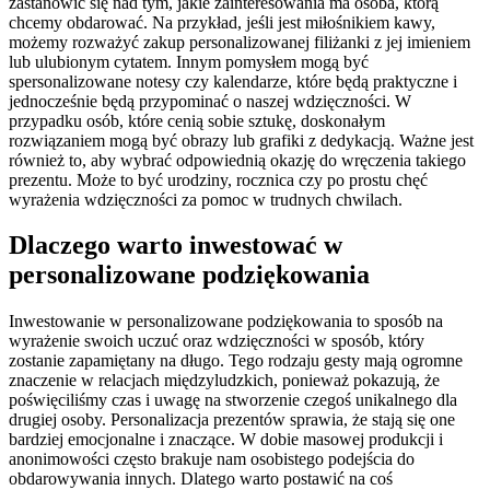
zastanowić się nad tym, jakie zainteresowania ma osoba, którą
chcemy obdarować. Na przykład, jeśli jest miłośnikiem kawy,
możemy rozważyć zakup personalizowanej filiżanki z jej imieniem
lub ulubionym cytatem. Innym pomysłem mogą być
spersonalizowane notesy czy kalendarze, które będą praktyczne i
jednocześnie będą przypominać o naszej wdzięczności. W
przypadku osób, które cenią sobie sztukę, doskonałym
rozwiązaniem mogą być obrazy lub grafiki z dedykacją. Ważne jest
również to, aby wybrać odpowiednią okazję do wręczenia takiego
prezentu. Może to być urodziny, rocznica czy po prostu chęć
wyrażenia wdzięczności za pomoc w trudnych chwilach.
Dlaczego warto inwestować w
personalizowane podziękowania
Inwestowanie w personalizowane podziękowania to sposób na
wyrażenie swoich uczuć oraz wdzięczności w sposób, który
zostanie zapamiętany na długo. Tego rodzaju gesty mają ogromne
znaczenie w relacjach międzyludzkich, ponieważ pokazują, że
poświęciliśmy czas i uwagę na stworzenie czegoś unikalnego dla
drugiej osoby. Personalizacja prezentów sprawia, że stają się one
bardziej emocjonalne i znaczące. W dobie masowej produkcji i
anonimowości często brakuje nam osobistego podejścia do
obdarowywania innych. Dlatego warto postawić na coś