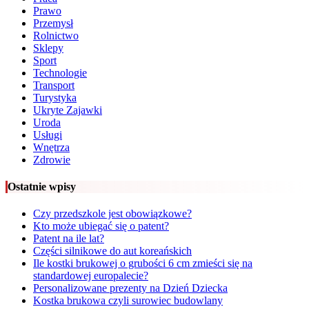
Prawo
Przemysł
Rolnictwo
Sklepy
Sport
Technologie
Transport
Turystyka
Ukryte Zajawki
Uroda
Usługi
Wnętrza
Zdrowie
Ostatnie wpisy
Czy przedszkole jest obowiązkowe?
Kto może ubiegać się o patent?
Patent na ile lat?
Części silnikowe do aut koreańskich
Ile kostki brukowej o grubości 6 cm zmieści się na
standardowej europalecie?
Personalizowane prezenty na Dzień Dziecka
Kostka brukowa czyli surowiec budowlany