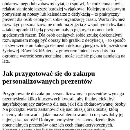
obdarowanego lub zabawny cytat, co sprawi, że codzienna chwila
relaksu stanie się jeszcze bardziej wyjątkowa. Kolejnym ciekawym
pomysłem są notesy lub kalendarze z dedykacją – to praktyczny
prezent dla osób ceniących sobie organizację czasu. Warto również
rozważyć personalizowane ramki na zdjęcia z wspólnymi chwilami
– takie upominki będą przypominały o pięknych momentach
spędzonych razem. Dla osób ceniących sobie sztukę doskonałym
rozwiązaniem mogą być obrazy lub grafiki z dedykacją – to sposób
na stworzenie unikalnego elementu dekoracyjnego w ich przestrzeni
życiowej. Również biżuteria z grawerem imienia czy daty ma
ogromną wartość sentymentalną i może stać się piękną pamiątką na
lata.
Jak przygotować się do zakupu
personalizowanych prezentów
Przygotowanie do zakupu personalizowanych prezentów wymaga
przemyślenia kilku kluczowych kwestii, aby finalny efekt był
satysfakcjonujący zarówno dla nas, jak i dla obdarowywanej osoby.
Na początku warto zastanowić się nad okazją oraz osobą, którą
chcemy obdarować – jakie ma zainteresowania i co sprawiłoby jej
największą radość? Dobrym pomysłem jest sporządzenie listy
potencjalnych prezentów oraz ich cech charakterystycznych.