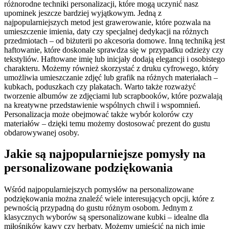
różnorodne techniki personalizacji, które mogą uczynić nasz
upominek jeszcze bardziej wyjątkowym. Jedną z
najpopularniejszych metod jest grawerowanie, które pozwala na
umieszczenie imienia, daty czy specjalnej dedykacji na różnych
przedmiotach – od biżuterii po akcesoria domowe. Inną techniką jest
haftowanie, które doskonale sprawdza się w przypadku odzieży czy
tekstyliów. Haftowane imię lub inicjały dodają elegancji i osobistego
charakteru. Możemy również skorzystać z druku cyfrowego, który
umożliwia umieszczanie zdjęć lub grafik na różnych materiałach –
kubkach, poduszkach czy plakatach. Warto także rozważyć
tworzenie albumów ze zdjęciami lub scrapbooków, które pozwalają
na kreatywne przedstawienie wspólnych chwil i wspomnień.
Personalizacja może obejmować także wybór kolorów czy
materiałów – dzięki temu możemy dostosować prezent do gustu
obdarowywanej osoby.
Jakie są najpopularniejsze pomysły na
personalizowane podziękowania
Wśród najpopularniejszych pomysłów na personalizowane
podziękowania można znaleźć wiele interesujących opcji, które z
pewnością przypadną do gustu różnym osobom. Jednym z
klasycznych wyborów są spersonalizowane kubki – idealne dla
miłośników kawy czy herbaty. Możemy umieścić na nich imię