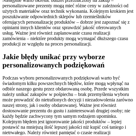
Następnie warto określić budżet przeznaczony na zakup –
personalizowane prezenty mogą mieć różne ceny w zależności od
użytych materiałów oraz technik wykonania. Kolejnym krokiem jest
poszukiwanie odpowiednich sklepów lub rzemieślników
oferujących personalizację produktów – dobrze jest zapoznać się z
opiniami innych klientów oraz sprawdzić jakość oferowanych
usług. Ważne jest również zaplanowanie czasu realizacji
zamówienia – niektóre produkty mogą wymagać dłuższego czasu
produkcji ze względu na proces personalizacji.
Jakie błędy unikać przy wyborze
personalizowanych podziękowań
Podczas wyboru personalizowanych podziękowań warto być
świadomym kilku powszechnych błędów, które mogą wpłynąć na
odbiór naszego gestu przez obdarowaną osobę. Przede wszystkim
należy unikać zakupów w pośpiechu – brak przemyślenia wyboru
może prowadzić do nietrafionych decyzji i niezadowolenia zarówno
naszej strony, jak i osoby obdarowanej. Ważne jest również
dostosowanie prezentu do gustu i zainteresowań drugiej osoby; nie
każdy będzie zachwycony tym samym rodzajem upominku.
Kolejnym błędem jest ignorowanie jakości produktów – lepiej
postawić na mniejszą ilość lepszej jakości niż kupić coś taniego i
nietrwałego. Należy również pamiętać o czasie realizacji