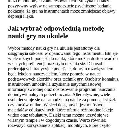
ludzi o podobnych zainteresowaniach. Muzyka ma także
pozytywny wpływ na samopoczucie psychiczne; badania
pokazują, że gra na instrumentach może zmniejszać objawy
depresji i lęku.
Jak wybrać odpowiednią metodę
nauki gry na ukulele
Wybór metody nauki gry na ukulele jest istotny dla
osiągnięcia sukcesu w opanowaniu tego instrumentu. Istnieje
wiele różnych podejść do nauki, które można dostosować do
własnych preferencji oraz stylu uczenia się. Dla osób
preferujących tradycyjne podejście, dobrym rozwiązaniem
będą lekcje z nauczycielem, który pomoże w nauce
podstawowych akordów oraz technik gry. Osobisty kontakt z
instruktorem umożliwia uzyskanie natychmiastowej
informacji zwrotnej oraz dostosowanie programu nauczania
do indywidualnych potrzeb ucznia. Alternatywnie, wiele
osób decyduje się na samodzielną naukę za pomocą książek
czy kursów online. W sieci dostępnych jest mnóstwo
materiałów edukacyjnych, które oferują różnorodne lekcje
wideo oraz tabulatury. Dzięki temu można uczyć się we
własnym tempie i w dogodnym czasie. Warto również
rozważyć korzystanie z aplikacji mobilnych, które często