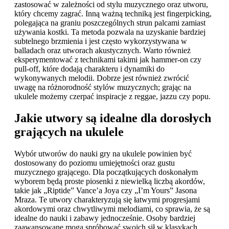
zastosować w zależności od stylu muzycznego oraz utworu,
który chcemy zagrać. Inną ważną techniką jest fingerpicking,
polegająca na graniu poszczególnych strun palcami zamiast
używania kostki. Ta metoda pozwala na uzyskanie bardziej
subtelnego brzmienia i jest często wykorzystywana w
balladach oraz utworach akustycznych. Warto również
eksperymentować z technikami takimi jak hammer-on czy
pull-off, które dodają charakteru i dynamiki do
wykonywanych melodii. Dobrze jest również zwrócić
uwagę na różnorodność stylów muzycznych; grając na
ukulele możemy czerpać inspiracje z reggae, jazzu czy popu.
Jakie utwory są idealne dla dorosłych
grających na ukulele
Wybór utworów do nauki gry na ukulele powinien być
dostosowany do poziomu umiejętności oraz gustu
muzycznego grającego. Dla początkujących doskonałym
wyborem będą proste piosenki z niewielką liczbą akordów,
takie jak „Riptide” Vance’a Joya czy „I’m Yours” Jasona
Mraza. Te utwory charakteryzują się łatwymi progresjami
akordowymi oraz chwytliwymi melodiami, co sprawia, że są
idealne do nauki i zabawy jednocześnie. Osoby bardziej
zaawansowane mogą spróbować swoich sił w klasykach