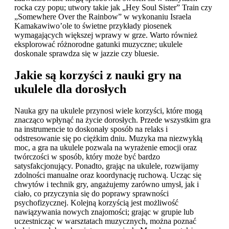
rocka czy popu; utwory takie jak „Hey Soul Sister” Train czy
„Somewhere Over the Rainbow” w wykonaniu Israela
Kamakawiwo’ole to świetne przykłady piosenek
wymagających większej wprawy w grze. Warto również
eksplorować różnorodne gatunki muzyczne; ukulele
doskonale sprawdza się w jazzie czy bluesie.
Jakie są korzyści z nauki gry na
ukulele dla dorosłych
Nauka gry na ukulele przynosi wiele korzyści, które mogą
znacząco wpłynąć na życie dorosłych. Przede wszystkim gra
na instrumencie to doskonały sposób na relaks i
odstresowanie się po ciężkim dniu. Muzyka ma niezwykłą
moc, a gra na ukulele pozwala na wyrażenie emocji oraz
twórczości w sposób, który może być bardzo
satysfakcjonujący. Ponadto, grając na ukulele, rozwijamy
zdolności manualne oraz koordynację ruchową. Ucząc się
chwytów i technik gry, angażujemy zarówno umysł, jak i
ciało, co przyczynia się do poprawy sprawności
psychofizycznej. Kolejną korzyścią jest możliwość
nawiązywania nowych znajomości; grając w grupie lub
uczestnicząc w warsztatach muzycznych, można poznać