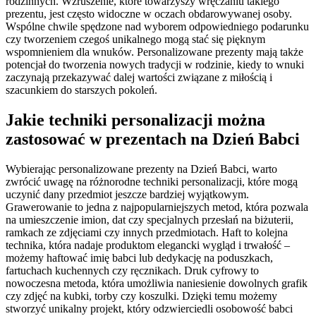
rodzinnych. Wzruszenie, które towarzyszy wręczaniu takiego
prezentu, jest często widoczne w oczach obdarowywanej osoby.
Wspólne chwile spędzone nad wyborem odpowiedniego podarunku
czy tworzeniem czegoś unikalnego mogą stać się pięknym
wspomnieniem dla wnuków. Personalizowane prezenty mają także
potencjał do tworzenia nowych tradycji w rodzinie, kiedy to wnuki
zaczynają przekazywać dalej wartości związane z miłością i
szacunkiem do starszych pokoleń.
Jakie techniki personalizacji można
zastosować w prezentach na Dzień Babci
Wybierając personalizowane prezenty na Dzień Babci, warto
zwrócić uwagę na różnorodne techniki personalizacji, które mogą
uczynić dany przedmiot jeszcze bardziej wyjątkowym.
Grawerowanie to jedna z najpopularniejszych metod, która pozwala
na umieszczenie imion, dat czy specjalnych przesłań na biżuterii,
ramkach ze zdjęciami czy innych przedmiotach. Haft to kolejna
technika, która nadaje produktom elegancki wygląd i trwałość –
możemy haftować imię babci lub dedykację na poduszkach,
fartuchach kuchennych czy ręcznikach. Druk cyfrowy to
nowoczesna metoda, która umożliwia naniesienie dowolnych grafik
czy zdjęć na kubki, torby czy koszulki. Dzięki temu możemy
stworzyć unikalny projekt, który odzwierciedli osobowość babci