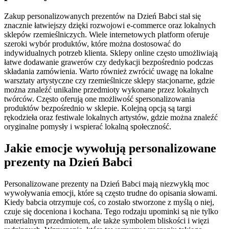
Zakup personalizowanych prezentów na Dzień Babci stał się
znacznie łatwiejszy dzięki rozwojowi e-commerce oraz lokalnych
sklepów rzemieślniczych. Wiele internetowych platform oferuje
szeroki wybór produktów, które można dostosować do
indywidualnych potrzeb klienta. Sklepy online często umożliwiają
łatwe dodawanie grawerów czy dedykacji bezpośrednio podczas
składania zamówienia. Warto również zwrócić uwagę na lokalne
warsztaty artystyczne czy rzemieślnicze sklepy stacjonarne, gdzie
można znaleźć unikalne przedmioty wykonane przez lokalnych
twórców. Często oferują one możliwość spersonalizowania
produktów bezpośrednio w sklepie. Kolejną opcją są targi
rękodzieła oraz festiwale lokalnych artystów, gdzie można znaleźć
oryginalne pomysły i wspierać lokalną społeczność.
Jakie emocje wywołują personalizowane
prezenty na Dzień Babci
Personalizowane prezenty na Dzień Babci mają niezwykłą moc
wywoływania emocji, które są często trudne do opisania słowami.
Kiedy babcia otrzymuje coś, co zostało stworzone z myślą o niej,
czuje się doceniona i kochana. Tego rodzaju upominki są nie tylko
materialnym przedmiotem, ale także symbolem bliskości i więzi