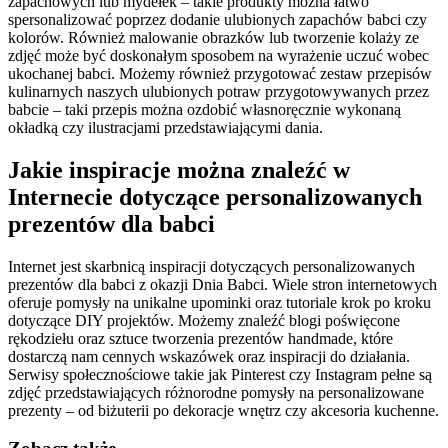
zapachowych lub mydełek – takie produkty można łatwo
spersonalizować poprzez dodanie ulubionych zapachów babci czy
kolorów. Również malowanie obrazków lub tworzenie kolaży ze
zdjęć może być doskonałym sposobem na wyrażenie uczuć wobec
ukochanej babci. Możemy również przygotować zestaw przepisów
kulinarnych naszych ulubionych potraw przygotowywanych przez
babcie – taki przepis można ozdobić własnoręcznie wykonaną
okładką czy ilustracjami przedstawiającymi dania.
Jakie inspiracje można znaleźć w
Internecie dotyczące personalizowanych
prezentów dla babci
Internet jest skarbnicą inspiracji dotyczących personalizowanych
prezentów dla babci z okazji Dnia Babci. Wiele stron internetowych
oferuje pomysły na unikalne upominki oraz tutoriale krok po kroku
dotyczące DIY projektów. Możemy znaleźć blogi poświęcone
rękodziełu oraz sztuce tworzenia prezentów handmade, które
dostarczą nam cennych wskazówek oraz inspiracji do działania.
Serwisy społecznościowe takie jak Pinterest czy Instagram pełne są
zdjęć przedstawiających różnorodne pomysły na personalizowane
prezenty – od biżuterii po dekoracje wnętrz czy akcesoria kuchenne.