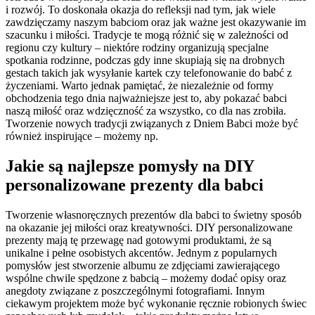
i rozwój. To doskonała okazja do refleksji nad tym, jak wiele
zawdzięczamy naszym babciom oraz jak ważne jest okazywanie im
szacunku i miłości. Tradycje te mogą różnić się w zależności od
regionu czy kultury – niektóre rodziny organizują specjalne
spotkania rodzinne, podczas gdy inne skupiają się na drobnych
gestach takich jak wysyłanie kartek czy telefonowanie do babć z
życzeniami. Warto jednak pamiętać, że niezależnie od formy
obchodzenia tego dnia najważniejsze jest to, aby pokazać babci
naszą miłość oraz wdzięczność za wszystko, co dla nas zrobiła.
Tworzenie nowych tradycji związanych z Dniem Babci może być
również inspirujące – możemy np.
Jakie są najlepsze pomysły na DIY
personalizowane prezenty dla babci
Tworzenie własnoręcznych prezentów dla babci to świetny sposób
na okazanie jej miłości oraz kreatywności. DIY personalizowane
prezenty mają tę przewagę nad gotowymi produktami, że są
unikalne i pełne osobistych akcentów. Jednym z popularnych
pomysłów jest stworzenie albumu ze zdjęciami zawierającego
wspólne chwile spędzone z babcią – możemy dodać opisy oraz
anegdoty związane z poszczególnymi fotografiami. Innym
ciekawym projektem może być wykonanie ręcznie robionych świec