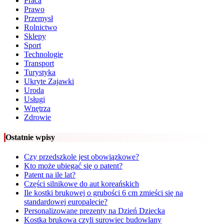
Praca
Prawo
Przemysł
Rolnictwo
Sklepy
Sport
Technologie
Transport
Turystyka
Ukryte Zajawki
Uroda
Usługi
Wnętrza
Zdrowie
Ostatnie wpisy
Czy przedszkole jest obowiązkowe?
Kto może ubiegać się o patent?
Patent na ile lat?
Części silnikowe do aut koreańskich
Ile kostki brukowej o grubości 6 cm zmieści się na
standardowej europalecie?
Personalizowane prezenty na Dzień Dziecka
Kostka brukowa czyli surowiec budowlany