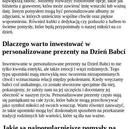
największą radość. Możemy rozważyć różnorodne opcje, takie jak
biżuteria z grawerem, która może zawierać imię wnuczki lub ważną
datę. Innym pomysłem mogą być personalizowane albumy ze
zdjęciami, w których umieścimy wspólne chwile oraz piękne
wspomnienia. Również kubki z dedykacją czy poduszki z haftem to
świetne pomysły, które będą przypominały o naszej miłości na co
dzień.
Dlaczego warto inwestować w
personalizowane prezenty na Dzień Babci
Inwestowanie w personalizowane prezenty na Dzień Babci to nie
tylko kwestia estetyki, ale także emocji i więzi rodzinnych. Tego
typu upominki mają niezwykłą moc tworzenia niezapomnianych
chwil i wzmacniania relacji między pokoleniami. Kiedy wręczamy
babci coś unikalnego, co zostało stworzone specjalnie dla niej,
pokazujemy, że zależy nam na jej szczęściu i doceniamy jej
obecność w naszym życiu. Personalizowane prezenty często stają
się pamiątkami na całe życie, które babcie mogą przechowywać
jako symbol miłości od swoich wnucząt. Warto również zauważyć,
że takie upominki mogą być doskonałym sposobem na przekazanie
tradycji rodzinnych lub wartości, które są dla nas ważne.
Jakie są najpopularniejsze pomysły na