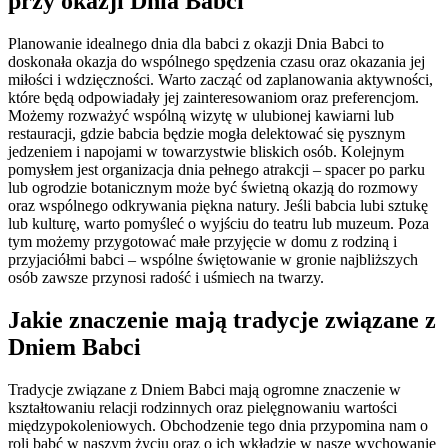
przy okazji Dnia Babci
Planowanie idealnego dnia dla babci z okazji Dnia Babci to
doskonała okazja do wspólnego spędzenia czasu oraz okazania jej
miłości i wdzięczności. Warto zacząć od zaplanowania aktywności,
które będą odpowiadały jej zainteresowaniom oraz preferencjom.
Możemy rozważyć wspólną wizytę w ulubionej kawiarni lub
restauracji, gdzie babcia będzie mogła delektować się pysznym
jedzeniem i napojami w towarzystwie bliskich osób. Kolejnym
pomysłem jest organizacja dnia pełnego atrakcji – spacer po parku
lub ogrodzie botanicznym może być świetną okazją do rozmowy
oraz wspólnego odkrywania piękna natury. Jeśli babcia lubi sztukę
lub kulturę, warto pomyśleć o wyjściu do teatru lub muzeum. Poza
tym możemy przygotować małe przyjęcie w domu z rodziną i
przyjaciółmi babci – wspólne świętowanie w gronie najbliższych
osób zawsze przynosi radość i uśmiech na twarzy.
Jakie znaczenie mają tradycje związane z
Dniem Babci
Tradycje związane z Dniem Babci mają ogromne znaczenie w
kształtowaniu relacji rodzinnych oraz pielęgnowaniu wartości
międzypokoleniowych. Obchodzenie tego dnia przypomina nam o
roli babć w naszym życiu oraz o ich wkładzie w nasze wychowanie