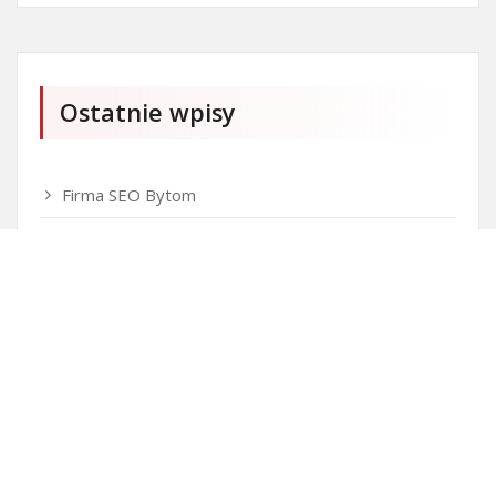
Ostatnie wpisy
Firma SEO Bytom
Personalizowane prezenty korporacyjne klasy
premium
Okna Szczecin sprzedaż
Inwestowanie w nieruchomości – sposób na biznes
Jak dobrze nagrać saksofon?
Punkty różnicujące w rekrutacji przedszkole co to
jest?