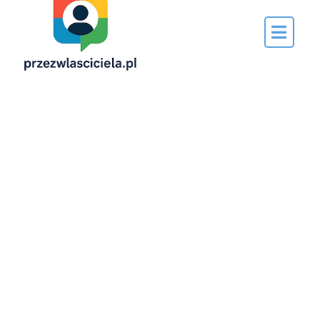
Napisane
przez…