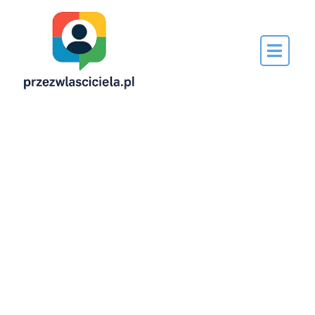
Napisane
przez…